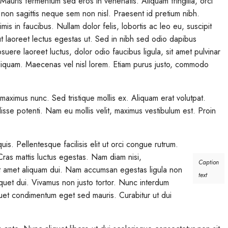
. Mauris fermentum sed eros in venenatis. Aliquam fringilla, orci
, non sagittis neque sem non nisl. Praesent id pretium nibh.
s in faucibus. Nullam dolor felis, lobortis ac leo eu, suscipit
ut laoreet lectus egestas ut. Sed in nibh sed odio dapibus
suere laoreet luctus, dolor odio faucibus ligula, sit amet pulvinar
iquam. Maecenas vel nisl lorem. Etiam purus justo, commodo
 maximus nunc. Sed tristique mollis ex. Aliquam erat volutpat.
sse potenti. Nam eu mollis velit, maximus vestibulum est. Proin
is. Pellentesque facilisis elit ut orci congue rutrum.
 Cras mattis luctus egestas. Nam diam nisi,
Caption
sit amet aliquam dui. Nam accumsan egestas ligula non
text
iquet dui. Vivamus non justo tortor. Nunc interdum
iquet condimentum eget sed mauris. Curabitur ut dui