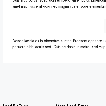
Duis arcu purus, sollicitudin et libero vitae, luctus bibend
amet nisi. Fusce at odio nec magna scelerisque elementum
Donec lacinia ex in bibendum auctor. Praesent eget arcu u
posuere nibh iaculis sed. Duis ac dapibus metus, sed vulpu