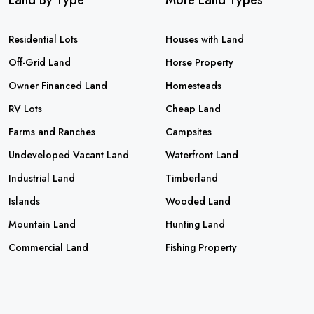
Land By Type
More Land Types
Residential Lots
Houses with Land
Off-Grid Land
Horse Property
Owner Financed Land
Homesteads
RV Lots
Cheap Land
Farms and Ranches
Campsites
Undeveloped Vacant Land
Waterfront Land
Industrial Land
Timberland
Islands
Wooded Land
Mountain Land
Hunting Land
Commercial Land
Fishing Property