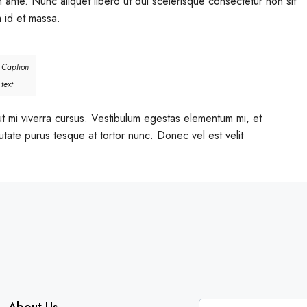
um ante. Nunc aliquet libero ut dui scelerisque consectetur non sit
 id et massa.
Caption
text
t mi viverra cursus. Vestibulum egestas elementum mi, et
tate purus tesque at tortor nunc. Donec vel est velit