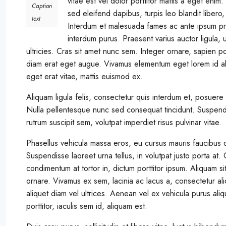
vitae est vel dolor porttitor mattis a eget enim
Caption
sed eleifend dapibus, turpis leo blandit libero
text
Interdum et malesuada fames ac ante ipsum primi
interdum purus. Praesent varius auctor ligula, 
ultricies. Cras sit amet nunc sem. Integer ornare, sapien po
diam erat eget augue. Vivamus elementum eget lorem id al
eget erat vitae, mattis euismod ex.
Aliquam ligula felis, consectetur quis interdum et, posuere
Nulla pellentesque nunc sed consequat tincidunt. Suspendi
rutrum suscipit sem, volutpat imperdiet risus pulvinar vitae.
Phasellus vehicula massa eros, eu cursus mauris faucibus qu
Suspendisse laoreet urna tellus, in volutpat justo porta at.
condimentum at tortor in, dictum porttitor ipsum. Aliquam 
ornare. Vivamus ex sem, lacinia ac lacus a, consectetur al
aliquet diam vel ultrices. Aenean vel ex vehicula purus al
porttitor, iaculis sem id, aliquam est.