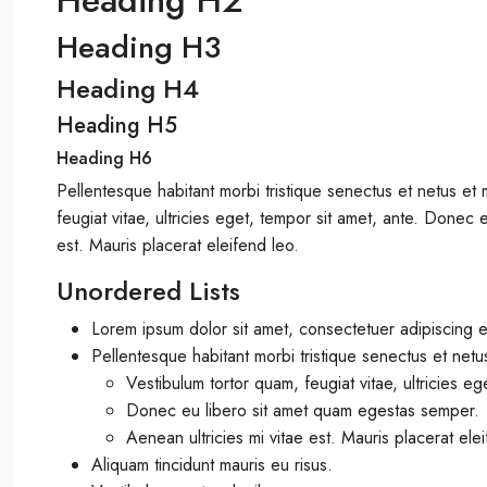
Heading H2
Heading H3
Heading H4
$19,995
Heading H5
0.96 Acre DOUBLE Residential L
Heading H6
Michigan
Pellentesque habitant morbi tristique senectus et netus et
feugiat vitae, ultricies eget, tempor sit amet, ante. Donec
256 Ruby Court, Alma, MI 48801
est. Mauris placerat eleifend leo.
EG-00021
RESIDENTIAL LOTS
Unordered Lists
Lorem ipsum dolor sit amet, consectetuer adipiscing el
Pellentesque habitant morbi tristique senectus et net
Vestibulum tortor quam, feugiat vitae, ultricies eg
Donec eu libero sit amet quam egestas semper.
Aenean ultricies mi vitae est. Mauris placerat ele
Aliquam tincidunt mauris eu risus.