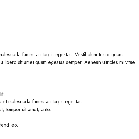
$29,995
ot In Alma,
2 Acre Residential Lot In Apple Valley, C
 malesuada fames ac turpis egestas. Vestibulum tortor quam,
Cahuilla Rd, Apple Valley, CA 92307
 eu libero sit amet quam egestas semper. Aenean ultricies mi vitae
EG-000433
RESIDENTIAL LOTS
it.
us et malesuada fames ac turpis egestas.
et, tempor sit amet, ante.
ifend leo.